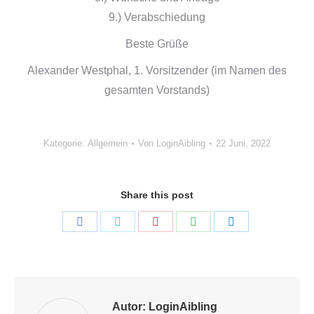
9.) Verabschiedung
Beste Grüße
Alexander Westphal, 1. Vorsitzender (im Namen des
gesamten Vorstands)
Kategorie:
Allgemein
Von
LoginAibling
22 Juni, 2022
Share this post
Share
Share
Share
Share
Share
on
on
on
on
on
Facebook
Twitter
Pinterest
WhatsApp
LinkedIn
Autor:
LoginAibling