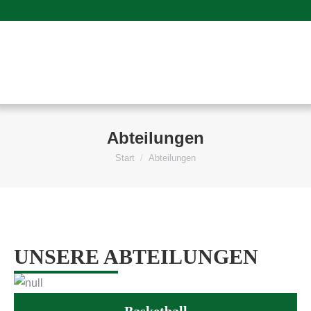
Abteilungen
Start
Abteilungen
Sie befinden sich hier:
UNSERE ABTEILUNGEN