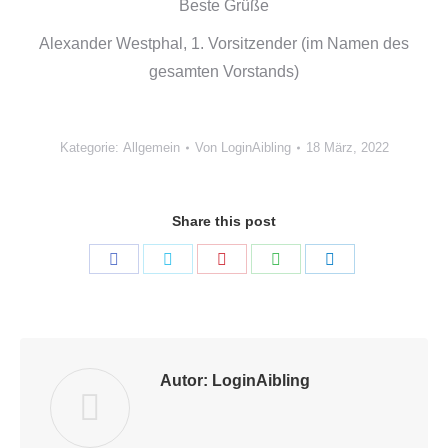
Beste Grüße
Alexander Westphal, 1. Vorsitzender (im Namen des
gesamten Vorstands)
Kategorie:
Allgemein
Von
LoginAibling
18 März, 2022
Share this post
Share
Share
Share
Share
Share
on
on
on
on
on
Facebook
Twitter
Pinterest
WhatsApp
LinkedIn
Autor:
LoginAibling