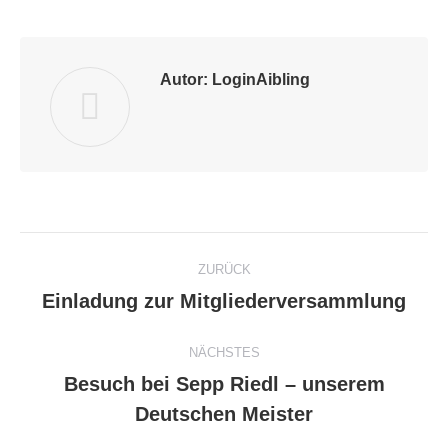
Facebook
Twitter
Pinterest
WhatsApp
LinkedIn
Autor:
LoginAibling
Kommentarnavigation
ZURÜCK
Einladung zur Mitgliederversammlung
Vorheriger
Beitrag:
NÄCHSTES
Besuch bei Sepp Riedl – unserem
Nächster
Deutschen Meister
Beitrag: