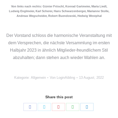
Von links nach rechts: Günter Fröschl, Konrad Gartmeier, Maria Liedl,
Ludwig Englmeier, Karl Scherer, Hans Schwarzenberger, Marianne Stolle,
Andreas Wegscheider, Robert Buendowski, Hedwig Westphal
Der Vorstand schloss die harmonische Veranstaltung mit
dem Versprechen, die nächste Versammlung im ersten
Halbjahr 2023 in ähnlich Mitglieder-freundlichem Stil
abzuhalten; dann stehen auch wieder Wahlen an.
Kategorie:
Allgemein
Von
LoginAibling
13 August, 2022
Share this post
Share
Share
Share
Share
Share
on
on
on
on
on