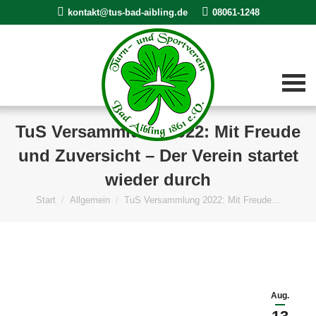
kontakt@tus-bad-aibling.de
08061-1248
TuS Versammlung 2022: Mit Freude
und Zuversicht – Der Verein startet
wieder durch
Start
Allgemein
TuS Versammlung 2022: Mit Freude…
Sie befinden sich hier:
Aug.