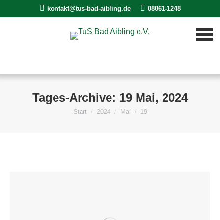
kontakt@tus-bad-aibling.de
08061-1248
Tages-Archive:
19 Mai, 2024
Start
2024
Mai
19
Sie befinden sich hier: