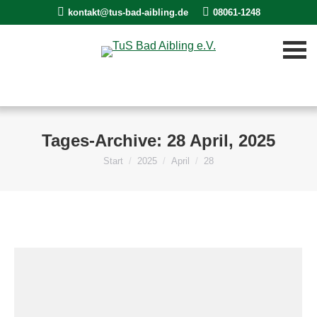
kontakt@tus-bad-aibling.de
08061-1248
Tages-Archive:
28 April, 2025
Start
2025
April
28
Sie befinden sich hier: