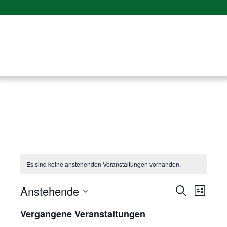
Es sind keine anstehenden Veranstaltungen vorhanden.
Anstehende
Verans
Vera
Suche
Liste
Datum
Ansi
Suche
Vergangene Veranstaltungen
wählen.
Navig